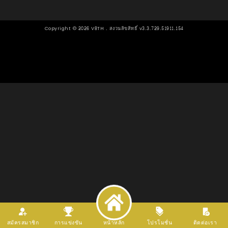
Copyright ©
2026
V8TH . สงวนลิขสิทธิ์ v3.3.729.51911.154
สมัครสมาชิก
การแข่งขัน
หน้าหลัก
โปรโมชั่น
ติดต่อเรา