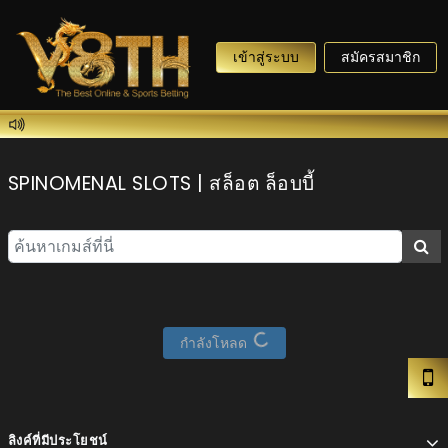
เข้าสู่ระบบ
สมัครสมาชิก
SPINOMENAL SLOTS | สล็อต ล็อบบี้
กำลังโหลด
ลิงค์ที่มีประโยชน์