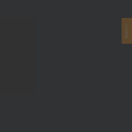
ติดต่อเรา