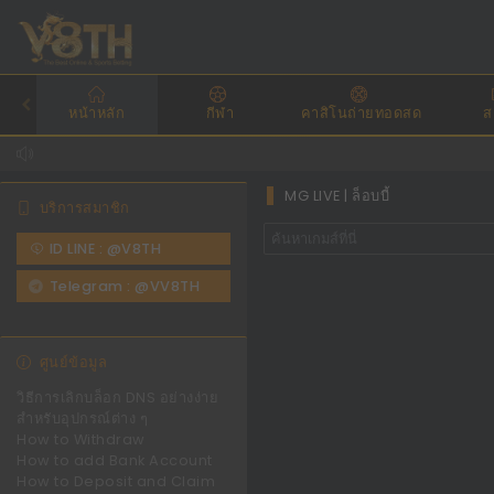
หน้าหลัก
กีฬา
คาสิโนถ่ายทอดสด
ส
MG LIVE | ล็อบบี้
บริการสมาชิก
ID LINE : @V8TH
Telegram : @VV8TH
ศูนย์ข้อมูล
วิธีการเลิกบล็อก DNS อย่างง่าย
สำหรับอุปกรณ์ต่าง ๆ
How to Withdraw
How to add Bank Account
How to Deposit and Claim