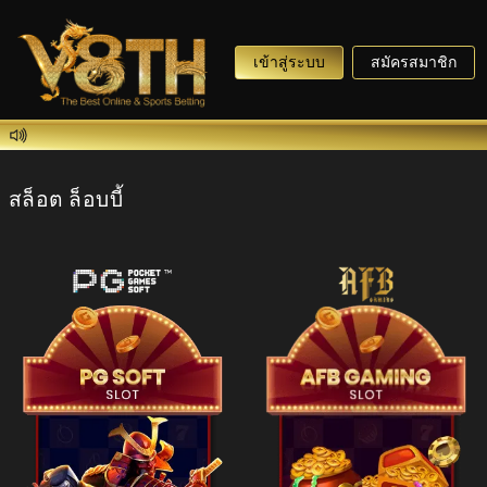
เข้าสู่ระบบ
สมัครสมาชิก
สล็อต ล็อบบี้