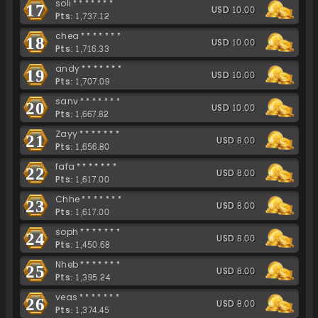
soli*******
17
USD 10.00
Pts: 1,737.12
chea*******
18
USD 10.00
Pts: 1,716.33
andy*******
19
USD 10.00
Pts: 1,707.09
sanv*******
20
USD 10.00
Pts: 1,667.82
Zayy*******
21
USD 8.00
Pts: 1,656.80
fafa*******
22
USD 8.00
Pts: 1,617.00
Chhe*******
23
USD 8.00
Pts: 1,617.00
soph*******
24
USD 8.00
Pts: 1,450.68
Nheb*******
25
USD 8.00
Pts: 1,395.24
veas*******
26
USD 8.00
Pts: 1,374.45