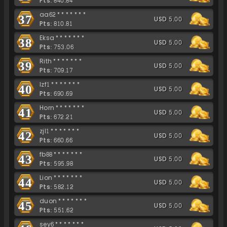
Pts: 840.84
aa62*******
37
USD 5.00
Pts: 810.81
Eksa*******
38
USD 5.00
Pts: 753.06
Rith*******
39
USD 5.00
Pts: 709.17
lzf1*******
40
USD 5.00
Pts: 690.69
Horn*******
41
USD 5.00
Pts: 672.21
zjl1*******
42
USD 5.00
Pts: 660.66
fb88*******
43
USD 5.00
Pts: 595.98
Lion*******
44
USD 5.00
Pts: 582.12
duon*******
45
USD 5.00
Pts: 551.62
sey6*******