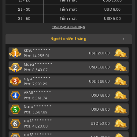
11
-
20
Tiền mặt
USD 10.00
21
-
30
Tiền mặt
USD 8.00
31
-
50
Tiền mặt
USD 5.00
Thời hạn & Điều kiện
Người chiến thắng
KK96*******
1
USD 288.00
Pts: 14,255.01
Mara*******
2
USD 188.00
Pts: 8,540.07
xigu*******
3
USD 128.00
Pts: 7,990.29
AFA6*******
4
USD 88.00
Pts: 6,361.74
Naro*******
5
USD 68.00
Pts: 5,587.89
qq12*******
6
USD 50.00
Pts: 4,620.00
ad63*******