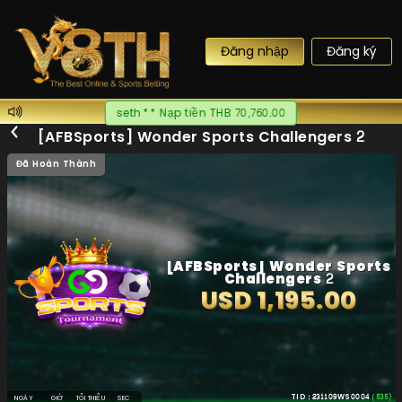
Đăng nhập
Đăng ký
Zent** Nạp tiền THB 102,790.00
[AFBSports] Wonder Sports Challengers 2
Đã Hoàn Thành
[AFBSports] Wonder Sports
Challengers 2
USD 1,195.00
TID : 231109WS0004
(535)
NGÀY
GIỜ
TỐI THIỂU
SEC