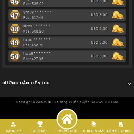
46
USD 5.00
Pts: 535.92
ym32*******
47
USD 5.00
Pts: 517.44
kims*******
48
USD 5.00
Pts: 508.20
faca*******
49
USD 5.00
Pts: 452.76
hao8*******
50
USD 5.00
Pts: 427.35
ĐƯỜNG DẪN TIỆN ÍCH
Copyright ©
2026
V8TH . Đã đăng ký Bản quyền. v3.3.729.51911.130
ĐĂNG KÝ
GIẢI ĐẤU
TRANG CHỦ
KHUYẾN MÃI
LIÊN HỆ CHÚNG TÔI