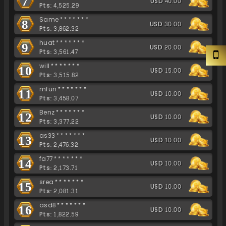
7
USD 40.00
Pts: 4,525.29
Same*******
8
USD 30.00
Pts: 3,862.32
huat*******
9
USD 20.00
Pts: 3,561.47
will*******
10
USD 15.00
Pts: 3,515.82
mfun*******
11
USD 10.00
Pts: 3,458.07
Benz*******
12
USD 10.00
Pts: 3,377.22
as33*******
13
USD 10.00
Pts: 2,476.32
fa77*******
14
USD 10.00
Pts: 2,173.71
srea*******
15
USD 10.00
Pts: 2,081.31
asd8*******
16
USD 10.00
Pts: 1,822.59