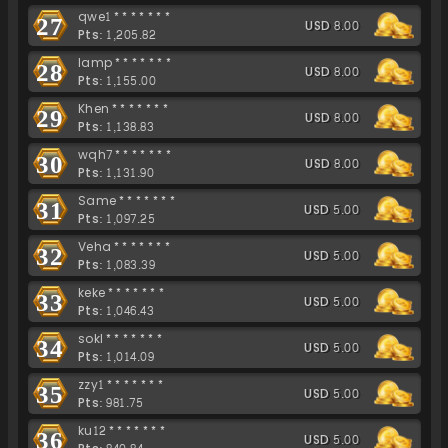
qwe1*******
27
USD 8.00
Pts: 1,205.82
lamp*******
28
USD 8.00
Pts: 1,155.00
Khen*******
29
USD 8.00
Pts: 1,138.83
wqh7*******
30
USD 8.00
Pts: 1,131.90
Same*******
31
USD 5.00
Pts: 1,097.25
Veha*******
32
USD 5.00
Pts: 1,083.39
keke*******
33
USD 5.00
Pts: 1,046.43
sokl*******
34
USD 5.00
Pts: 1,014.09
zzy1*******
35
USD 5.00
Pts: 981.75
ku12*******
36
USD 5.00